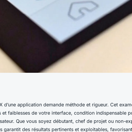
sir l'audit ux de
 UX d’une application demande méthode et rigueur. Cet exa
s et faiblesses de votre interface, condition indispensable 
lisateur. Que vous soyez débutant, chef de projet ou non-ex
 garantit des résultats pertinents et exploitables, favorisan