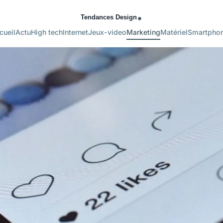
cueil
Actu
High tech
Internet
Jeux-video
Marketing
Matériel
Smartpho