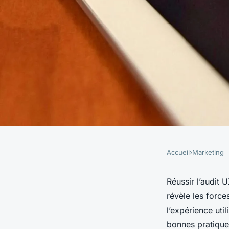
Accueil
›
Marketing
MARKETING
10 conseils pour réus
Réussir l’audit
révèle les force
votre application
l’expérience uti
bonnes pratiques