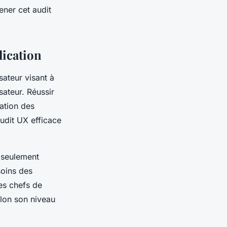
ener cet audit
lication
sateur visant à
isateur. Réussir
sation des
audit UX efficace
n seulement
soins des
les chefs de
elon son niveau