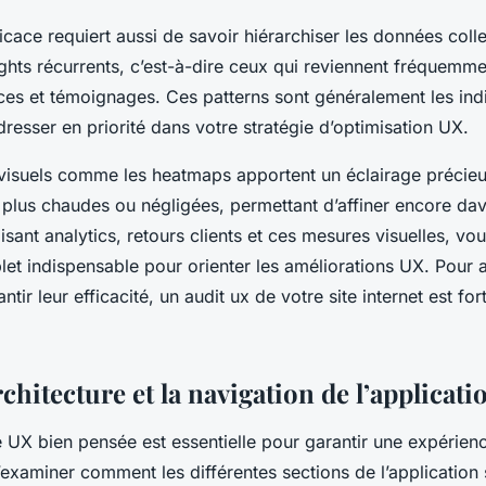
icace requiert aussi de savoir hiérarchiser les données collec
sights récurrents, c’est-à-dire ceux qui reviennent fréquemm
ces et témoignages. Ces patterns sont généralement les ind
resser en priorité dans votre stratégie d’optimisation UX.
s visuels comme les heatmaps apportent un éclairage précieu
s plus chaudes ou négligées, permettant d’affiner encore da
oisant analytics, retours clients et ces mesures visuelles, v
t indispensable pour orienter les améliorations UX. Pour 
ntir leur efficacité, un audit ux de votre site internet est fo
rchitecture et la navigation de l’applicati
 UX bien pensée est essentielle pour garantir une expérience
t d’examiner comment les différentes sections de l’application 