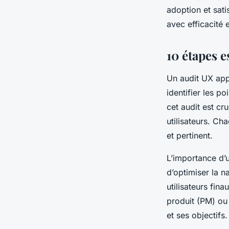
adoption et sati
Élise
•
7 août 2025
•
14 min de lecture
avec efficacité e
10 étapes e
Un audit UX appl
identifier les po
cet audit est cru
utilisateurs. Ch
et pertinent.
L’importance d’u
d’optimiser la n
utilisateurs fin
produit (PM) ou
et ses objectifs.