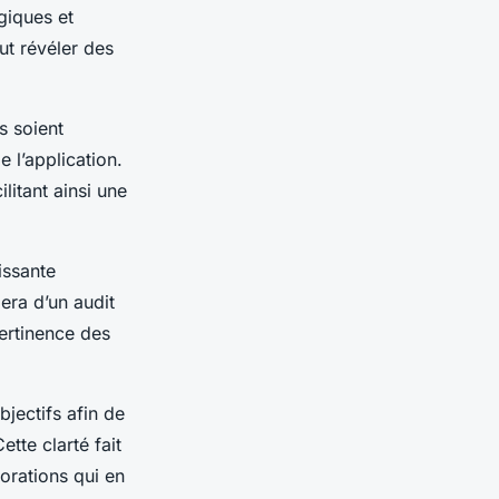
giques et
ut révéler des
ls soient
e l’application.
litant ainsi une
aissante
era d’un audit
pertinence des
jectifs afin de
ette clarté fait
iorations qui en