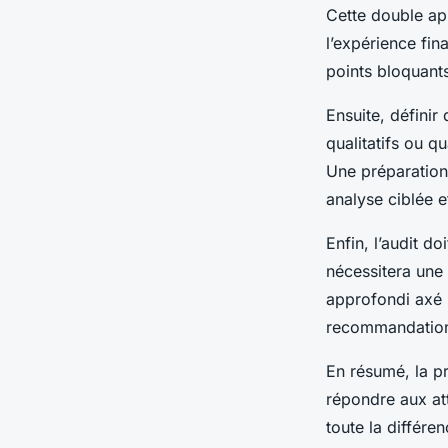
Cette double app
l’expérience fi
points bloquants
Ensuite, définir 
qualitatifs ou q
Une préparation 
analyse ciblée et
Enfin, l’audit do
nécessitera une 
approfondi axé s
recommandatio
En résumé, la pr
répondre aux atte
toute la différe