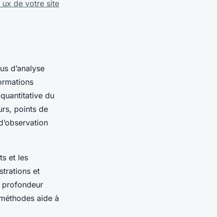
 ux de votre site
sus d’analyse
ormations
 quantitative du
urs, points de
d’observation
ts et les
strations et
ne profondeur
 méthodes aide à