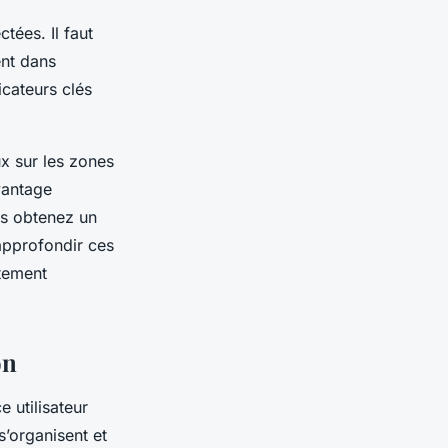
tées. Il faut
ent dans
icateurs clés
x sur les zones
vantage
ous obtenez un
approfondir ces
rtement
on
 utilisateur
s’organisent et