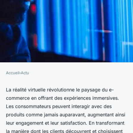
Accueil
›
Actu
ACTU
L'Impact de la Réalité Virtuelle
La réalité virtuelle révolutionne le paysage du e-
commerce en offrant des expériences immersives.
sur le E-commerce
Les consommateurs peuvent interagir avec des
produits comme jamais auparavant, augmentant ainsi
Élise
•
9 octobre 2024
•
8 min de lecture
leur engagement et leur satisfaction. En transformant
la manière dont les clients découvrent et choisissent