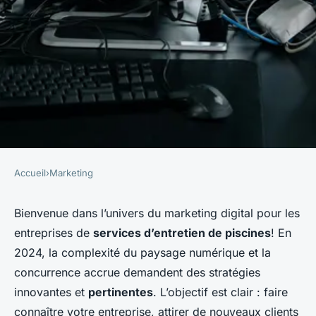
Accueil
›
Marketing
MARKETING
Quelles sont les meilleures
Bienvenue dans l’univers du marketing digital pour les
entreprises de
services d’entretien de piscines
! En
pratiques pour le marketing
2024, la complexité du paysage numérique et la
digital d'une entreprise de
concurrence accrue demandent des stratégies
services d'entretien de
innovantes et
pertinentes
. L’objectif est clair : faire
piscines?
connaître votre entreprise, attirer de nouveaux clients